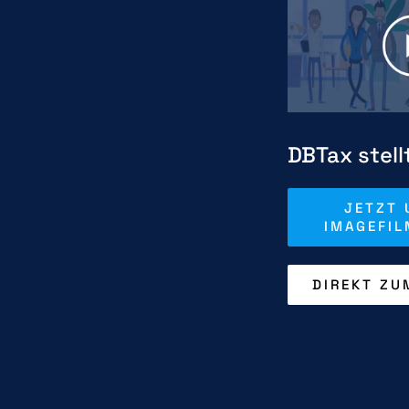
DBTax stell
JETZT 
IMAGEFIL
DIREKT ZU