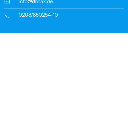
info@dbtax.de
0208/880254-10
DIGITAL
Wir setzen auf digitale
Steuerberatung.
Weil sie unseren Mandanten Zeit spart,
Prozesse vereinfacht und maximale
Transparenz schafft. Durch den Einsatz
moderner Tools wie DATEV Unternehmen online
oder Schnittstellen zur Buchhaltungs­software