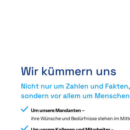
Kreativität –
wir leisten mehr, als erwartet wird, u
Fairness –
im Umgang miteinander und mit unser
Wir kümmern uns
Nicht nur um Zahlen und Fakten
sondern vor allem um Menschen
Um unsere Mandanten –
ihre Wünsche und Bedürfnisse stehen im Mitt
Um unsere Kollegen und Mitarbeiter –