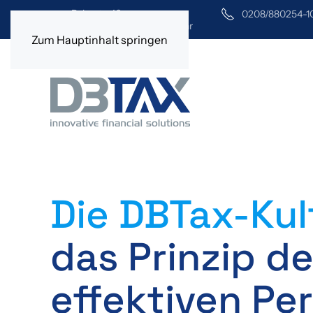
Bahnstr. 40
0208/880254-1
45468 Mülheim an der Ruhr
Zum Hauptinhalt springen
Die DBTax-Kul
das Prinzip de
effektiven Pe