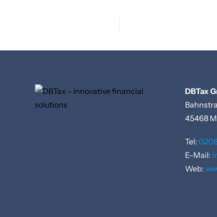
DBTax 
Bahnstr
45468
M
Tel:
0208
E-Mail:
i
Web:
ww