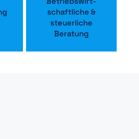
Betriebs­wirt­
ng
schaft­liche &
steuerliche
Beratung