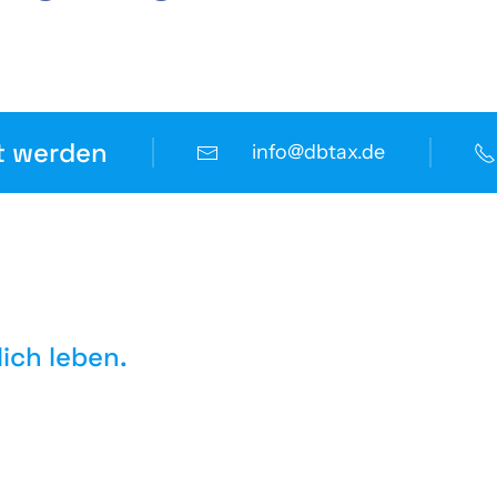
t werden
info@dbtax.de
lich leben.
achstum fördern wir aktiv.
ern.