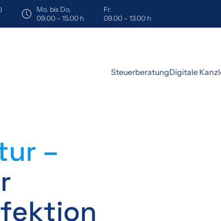
Mo. bis Do.
Fr.
0
09.00 – 15.00 h
09.00 – 13.00 h
Steuerberatung
Digitale Kanzl
tur –
r
rfektion