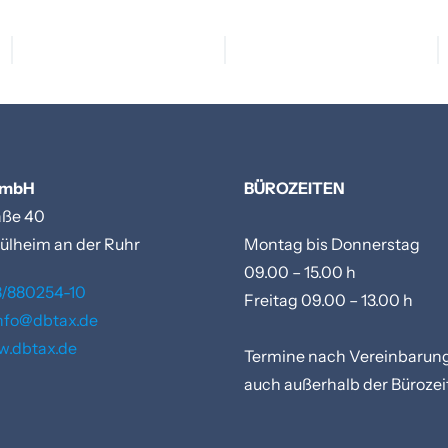
GmbH
BÜROZEITEN
aße 40
ülheim an der Ruhr
Montag bis Donnerstag
09.00 – 15.00 h
/880254-10
Freitag 09.00 – 13.00 h
nfo@dbtax.de
w.dbtax.de
Termine nach Vereinbarung
auch außerhalb der Bürozei