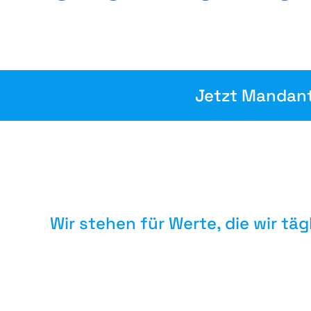
Jetzt Mandan
UNSERE GRUNDSÄTZE
Wir stehen für Werte, die wir täg
Ständiges Arbeiten an uns selbst –
persönliches W
Zuverlässigkeit –
auf uns ist Verlass, intern wie ext