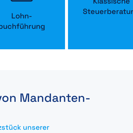
Klassische
Steuerberatu
Lohn-
buchführung
 von Mandanten­
zstück unserer