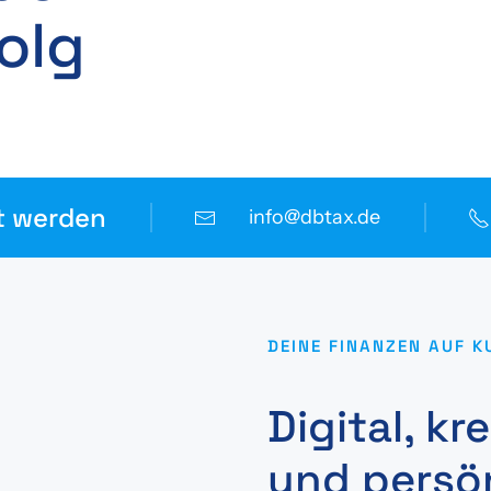
olg
t werden
info@dbtax.de
DEINE FINANZEN AUF K
Digital, kr
und persö