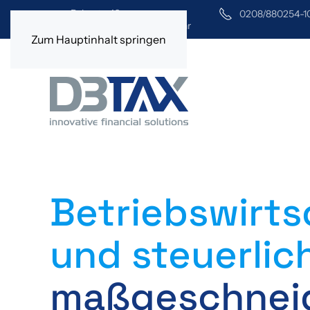
Bahnstr. 40
0208/880254-1
45468 Mülheim an der Ruhr
Zum Hauptinhalt springen
Betriebs­wirts
und steuerlic
maßgeschnei