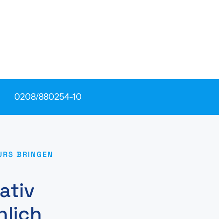
0208/880254-10
URS BRINGEN
eativ
nlich