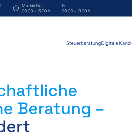
Mo. bis Do.
Fr.
0
09.00 – 15.00 h
09.00 – 13.00 h
Steuerberatung
Digitale Kanzl
chaftliche
he Beratung –
dert