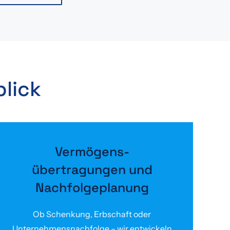
lick
Vermögens­
übertragungen und
Nachfolgeplanung
Ob Schenkung, Erbschaft oder
Unternehmensnachfolge – wir entwickeln