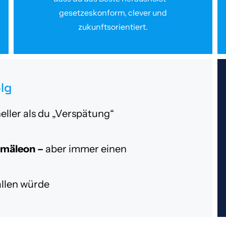
gesetzeskonform, clever und
zukunftsorientiert.
lg
ller als du „Verspätung“
amäleon –
aber immer einen
allen würde